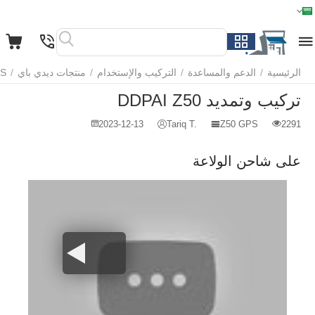
الرئيسية
القائمة
بحث
السلة
قائمة المفضلة
مقارنة
الرئيسية
/
الدعم والمساعدة
/
التركيب والإستخدام
/
منتجات ديدي باي
/
PS
تركيب وتمديد DDPAI Z50
2023-12-13
Tariq T.
Z50 GPS
2291
على شاحن الولاعة