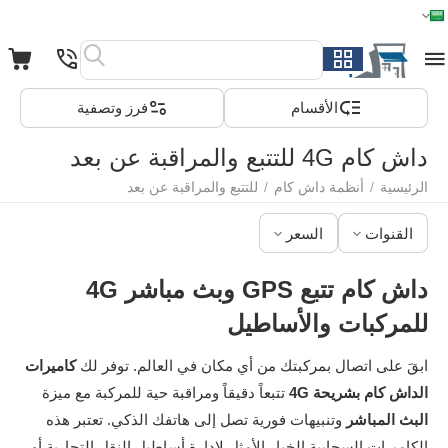
الرئيسية
القائمة
بحث
السلة
قائمة المفضلة
مقارنة
الأقسام
فرز وتصفية
داش كام 4G للتتبع والمراقبة عن بعد
الرئيسية
/
أنظمة داش كام
/
للتتبع والمراقبة عن بعد
القنوات
السعر
داش كام تتبع GPS وبث مباشر 4G
للمركبات والأساطيل
ابقَ على اتصال بمركبتك من أي مكان في العالم. توفر لك
كاميرات
الداش كام بشريحة 4G
تتبعاً دقيقاً ومراقبة حية للمركبة مع ميزة
البث المباشر
وتنبيهات فورية تصل إلى هاتفك الذكي. تعتبر هذه
الكاميرات السحابية الخيار الأمثل لإدارة أساطيل النقل التجارية أو