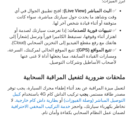
أبرز الميزات:
✅
البث المباشر (Live View):
افتح تطبيق الجوال في أي
وقت وشاهد ما يحدث حول سيارتك مباشرة، سواء كانت
متوقفة أو أثناء قيادة شخص آخر لها.
✅
تنبيهات فورية للصدمات:
إذا تعرضت سيارتك لصدمة أو
اهتزاز أثناء وقوفها، تستيقظ الكاميرا فوراً وترسل إشعاراً إلى
هاتفك مع رفع مقطع الفيديو إلى التخزين السحابي (Cloud).
✅
تتبع المواقع (GPS):
تتبع الموقع الحالي لمركبتك، السرعة،
ومسارات القيادة السابقة، مما يجعلها أداة لا غنى عنها
لأصحاب الأساطيل وشركات التوصيل.
ملحقات ضرورية لتفعيل المراقبة السحابية
لتعمل ميزة المراقبة عن بعد أثناء إطفاء محرك السيارة، يجب توفر
مصدر طاقة مستمر.
يجب
تركيب الداش كام 4G باستخدام
كيبل
التوصيل المباشر (وصلة الفيوزات)
أو
بطارية داش كام خارجية
. لا
تخاطر بكهرباء سيارتك، واحجز
خدمة التركيب المخفي الاحترافية
لضمان عمل النظام السحابي بكفاءة وأمان تام.