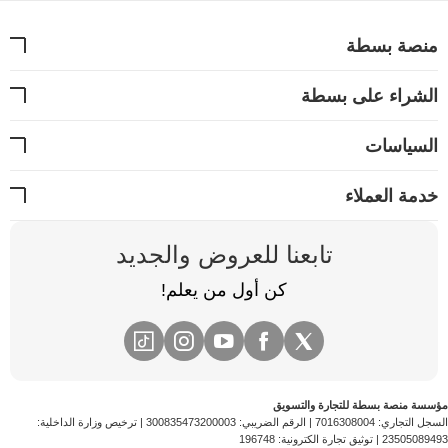
يمكنك فتح التطبيق في أي وقت لمراقبة الموقع الدقيق
لسيارتك وسرعتها. علاوة على ذلك، توفر موديلات
ZARD
منصة بسطة
سجلاً للرحلات يمتد لـ 180 يوماً لمسارات قيادتك.
الشراء على بسطة
السياسات
خدمة العملاء
تابعنا للعروض والجديد
كن أول من يعلم!
مؤسسة منصة بسطة للتجارة والتسويق
السجل التجاري:
7016308004
| الرقم الضريبي:
300835473200003
| ترخيص وزارة الداخلية:
23505089493
| توثيق تجارة الكترونية:
196748