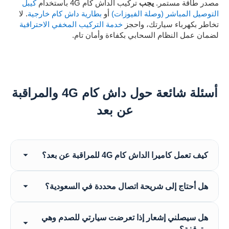
مصدر طاقة مستمر.
يجب
تركيب الداش كام 4G باستخدام
كيبل
التوصيل المباشر (وصلة الفيوزات)
أو
بطارية داش كام خارجية
. لا
تخاطر بكهرباء سيارتك، واحجز
خدمة التركيب المخفي الاحترافية
لضمان عمل النظام السحابي بكفاءة وأمان تام.
أسئلة شائعة حول داش كام 4G والمراقبة
عن بعد
كيف تعمل كاميرا الداش كام 4G للمراقبة عن بعد؟
تتصل كاميرا الداش كام بالإنترنت باستخدام شريحة بيانات
هل أحتاج إلى شريحة اتصال محددة في السعودية؟
4G قياسية. يتيح هذا الاتصال النشط رفع اللقطات إلى
سحابة آمنة، مما يسمح لك بمشاهدة بث مباشر، وتتبع موقع
كاميرات الداش كام 4G لدينا متوافقة مع شرائح البيانات
سيارتك عبر نظام تحديد المواقع (GPS)، وتلقي تنبيهات
هل سيصلني إشعار إذا تعرضت سيارتي للصدم وهي
القياسية من جميع مزودي الاتصالات الرئيسيين في
فورية عند الاصطدام مباشرة على هاتفك الذكي من أي