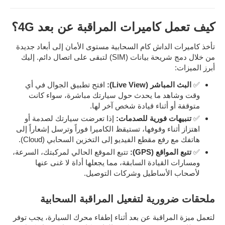
كيف تعمل كاميرات المراقبة عن بعد 4G؟
تأخذ كاميرات الداش كام السحابية مستوى الأمان إلى أبعاد جديدة
من خلال دمج شريحة بيانات (SIM) لتبقى على اتصال دائم. إليك
أبرز الميزات:
✅
البث المباشر (Live View):
افتح تطبيق الجوال في أي
وقت وشاهد ما يحدث حول سيارتك مباشرة، سواء كانت
متوقفة أو أثناء قيادة شخص آخر لها.
✅
تنبيهات فورية للصدمات:
إذا تعرضت سيارتك لصدمة أو
اهتزاز أثناء وقوفها، تستيقظ الكاميرا فوراً وترسل إشعاراً إلى
هاتفك مع رفع مقطع الفيديو إلى التخزين السحابي (Cloud).
✅
تتبع المواقع (GPS):
تتبع الموقع الحالي لمركبتك، السرعة،
ومسارات القيادة السابقة، مما يجعلها أداة لا غنى عنها
لأصحاب الأساطيل وشركات التوصيل.
ملحقات ضرورية لتفعيل المراقبة السحابية
لتعمل ميزة المراقبة عن بعد أثناء إطفاء محرك السيارة، يجب توفر