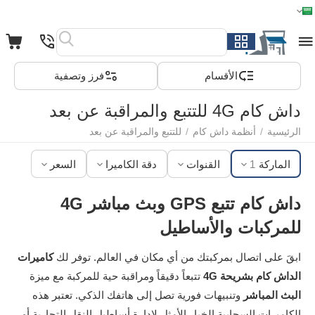
الرئيسية
القائمة
بحث
السلة
قائمة المفضلة
مقارنة
الأقسام
فرز وتصفية
داش كام 4G للتتبع والمراقبة عن بعد
الرئيسية
/
أنظمة داش كام
/
للتتبع والمراقبة عن بعد
الماركة
1
القنوات
دقة الكاميرا
السعر
داش كام تتبع GPS وبث مباشر 4G
للمركبات والأساطيل
ابقَ على اتصال بمركبتك من أي مكان في العالم. توفر لك
كاميرات
الداش كام بشريحة 4G
تتبعاً دقيقاً ومراقبة حية للمركبة مع ميزة
البث المباشر
وتنبيهات فورية تصل إلى هاتفك الذكي. تعتبر هذه
الكاميرات السحابية الخيار الأمثل لإدارة أساطيل النقل التجارية أو