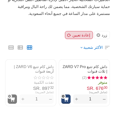
حماية سيارتك الشخصية، مما يضمن لك راحة البال ومراقبة
مستمرة على مدار الساعة في جميع أنحاء السعودية.
زرد
إعادة تعيين
الأكثر شعبية
داش كام تتبع ZARD V7 Pro
داش كام تتبع ZARD V6 |
| ثلاث قنوات
أربعة قنوات
(2)
متوفر
نفذت الكمية
SR.
‎
897
SR.
‎
676
32
00
(شامل الضريبة)
(شامل الضريبة)
+
+
−
−