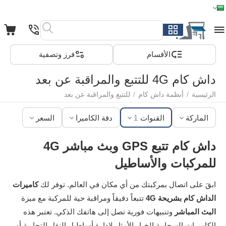
الرئيسية
القائمة
بحث
السلة
قائمة المفضلة
مقارنة
الأقسام
فرز وتصفية
داش كام 4G للتتبع والمراقبة عن بعد
الرئيسية
/
أنظمة داش كام
/
للتتبع والمراقبة عن بعد
الماركة
القنوات
1
دقة الكاميرا
السعر
داش كام تتبع GPS وبث مباشر 4G
للمركبات والأساطيل
ابقَ على اتصال بمركبتك من أي مكان في العالم. توفر لك
كاميرات
الداش كام بشريحة 4G
تتبعاً دقيقاً ومراقبة حية للمركبة مع ميزة
البث المباشر
وتنبيهات فورية تصل إلى هاتفك الذكي. تعتبر هذه
الكاميرات السحابية الخيار الأمثل لإدارة أساطيل النقل التجارية أو