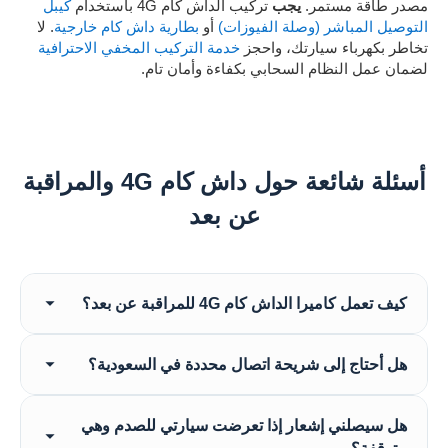
مصدر طاقة مستمر.
يجب
تركيب الداش كام 4G باستخدام
كيبل
التوصيل المباشر (وصلة الفيوزات)
أو
بطارية داش كام خارجية
. لا
تخاطر بكهرباء سيارتك، واحجز
خدمة التركيب المخفي الاحترافية
لضمان عمل النظام السحابي بكفاءة وأمان تام.
أسئلة شائعة حول داش كام 4G والمراقبة
عن بعد
كيف تعمل كاميرا الداش كام 4G للمراقبة عن بعد؟
تتصل كاميرا الداش كام بالإنترنت باستخدام شريحة بيانات
هل أحتاج إلى شريحة اتصال محددة في السعودية؟
4G قياسية. يتيح هذا الاتصال النشط رفع اللقطات إلى
سحابة آمنة، مما يسمح لك بمشاهدة بث مباشر، وتتبع موقع
كاميرات الداش كام 4G لدينا متوافقة مع شرائح البيانات
سيارتك عبر نظام تحديد المواقع (GPS)، وتلقي تنبيهات
هل سيصلني إشعار إذا تعرضت سيارتي للصدم وهي
القياسية من جميع مزودي الاتصالات الرئيسيين في
فورية عند الاصطدام مباشرة على هاتفك الذكي من أي