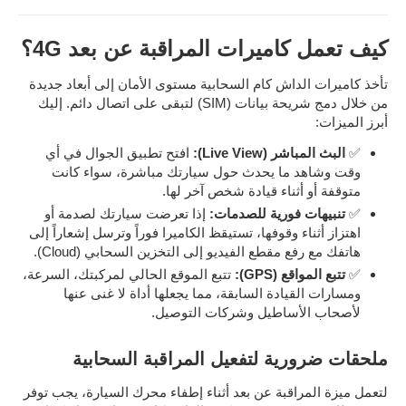
كيف تعمل كاميرات المراقبة عن بعد 4G؟
تأخذ كاميرات الداش كام السحابية مستوى الأمان إلى أبعاد جديدة
من خلال دمج شريحة بيانات (SIM) لتبقى على اتصال دائم. إليك
أبرز الميزات:
✅
البث المباشر (Live View):
افتح تطبيق الجوال في أي
وقت وشاهد ما يحدث حول سيارتك مباشرة، سواء كانت
متوقفة أو أثناء قيادة شخص آخر لها.
✅
تنبيهات فورية للصدمات:
إذا تعرضت سيارتك لصدمة أو
اهتزاز أثناء وقوفها، تستيقظ الكاميرا فوراً وترسل إشعاراً إلى
هاتفك مع رفع مقطع الفيديو إلى التخزين السحابي (Cloud).
✅
تتبع المواقع (GPS):
تتبع الموقع الحالي لمركبتك، السرعة،
ومسارات القيادة السابقة، مما يجعلها أداة لا غنى عنها
لأصحاب الأساطيل وشركات التوصيل.
ملحقات ضرورية لتفعيل المراقبة السحابية
لتعمل ميزة المراقبة عن بعد أثناء إطفاء محرك السيارة، يجب توفر