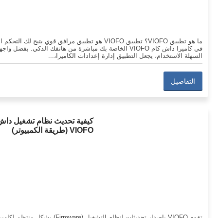
ما هو تطبيق VIOFO؟ تطبيق VIOFO هو تطبيق مرافق قوي يتيح لك التحك
في كاميرا داش كام VIOFO الخاصة بك مباشرة من هاتفك الذكي. بفضل واجه
السهلة الاستخدام، يجعل التطبيق إدارة إعدادات الكاميرا،...
التفاصيل
كيفية تحديث نظام تشغيل داش
VIOFO (طريقة الكمبيوتر)
تقوم VIOFO بإصدار تحديثات لنظام التشغيل (Firmware) بشكل منتظ