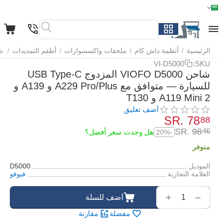
الرئيسية
القائمة
بحث
السلة
قائمة المفضلة
مقارنة
الرئيسية
/
أنظمة داش كام
/
ملحقات واكسسوارات
/
أطقم التمديدات
/
شاحن VIOFO D5000 المزدوج Type-C للسي
VI-D5000
SKU:
شاحن VIOFO D5000 المزدوج USB Type-C
للسيارة — متوافق مع A229 Pro/Plus و A139 و
A119 Mini 2 و T130
أضف تعليق
SR.
‎
78
88
SR.
‎
98
46
هل وجدت سعر أفضل؟
-20%
متوفر
الموديل
D5000
العلامة التجارية
فيوفو
‌‍‍
+
−
أضف للسلة
مفضلة
مقارنة