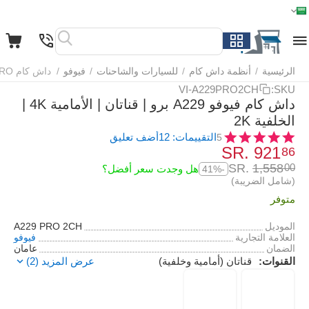
الرئيسية
القائمة
بحث
السلة
قائمة المفضلة
مقارنة
الرئيسية
/
أنظمة داش كام
/
للسيارات والشاحنات
/
فيوفو
/
داش كام Viofo A229 PRO قناتان
VI-A229PRO2CH
SKU:
داش كام فيوفو A229 برو | قناتان | الأمامية 4K |
الخلفية 2K
التقييمات: 12
أضف تعليق
5
SR.
‎
921
86
SR.
‎
1,558
00
هل وجدت سعر أفضل؟
-41%
(شامل الضريبة)
متوفر
الموديل
A229 PRO 2CH
العلامة التجارية
فيوفو
الضمان
عامان
القنوات:
قناتان (أمامية وخلفية)
عرض المزيد (2)