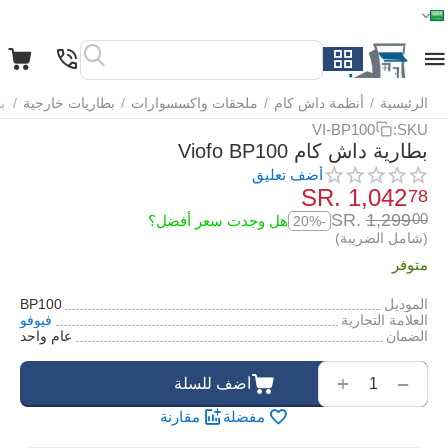
الرئيسية
القائمة
بحث
السلة
قائمة المفضلة
مقارنة
الرئيسية
/
أنظمة داش كام
/
ملحقات واكسسوارات
/
بطاريات خارجية
/
بطارية 
VI-BP100
SKU:
بطارية داش كام Viofo BP100
أضف تعليق
SR.
‎
1,042
78
SR.
‎
1,299
00
هل وجدت سعر أفضل؟
-20%
(شامل الضريبة)
متوفر
الموديل
BP100
العلامة التجارية
فيوفو
الضمان
عام واحد
‌‍‍
+
−
أضف للسلة
مفضلة
مقارنة