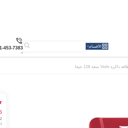
الأقسام
1-453-7383
ة ذاكرة Viofo سعة 128 جيجا
6
2
(ش