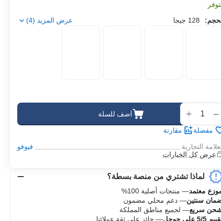
وفر
حجم:
128 جيجا
عرض المزيد (4)
‌
+
−
أضف للسلة
مفضلة
مقارنة
علامة التجارية
فيوفو
عرض كل الخيارات
لماذا تشتري من منصة بسطة؟
وزع معتمد
— منتجات أصلية 100%
مان سنتين
— دعم محلي مضمون
حن سريع
— لجميع مناطق المملكة
ييم 5/5 على جوجل
— حائز على ثقة عملائنا