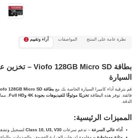
نظرة عامة على المنتج
المواصفات
أراء وتقييم
1
بطاقة GB Micro SD
السيارة
قم بترقية أداء كاميرا السيارة الخاصة بك مع
بطاقة Viofo 128GB Micro SD
فائقة. توفر هذه البطاقة
تخزينًا موثوقًا للفيديوهات بجودة 4K وFull HD
، مما
الدقة.
المميزات الرئيسية:
أداء عالي السرعة
– تدعم سرعات
Class 10, U3, V30
لتسجيل وتشغيل
متانة وموثوقية
– مقاومة لدرجات الحرارة القصوى، والصدمات، والماء.