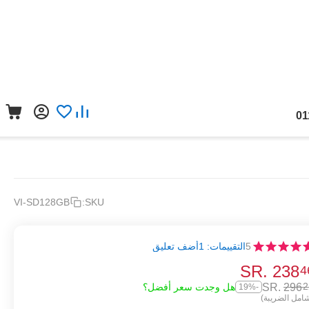
01
VI-SD128GB
SKU:
5
التقييمات: 1
أضف تعليق
SR.
‎
238
4
SR.
‎
296
2
هل وجدت سعر أفضل؟
-19%
امل الضريبة)