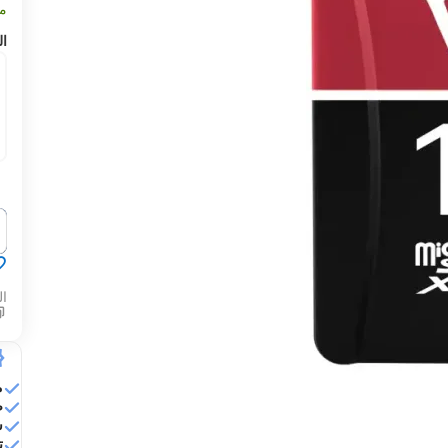
مت
ال
‍‍
ال
م
ض
ش
تق