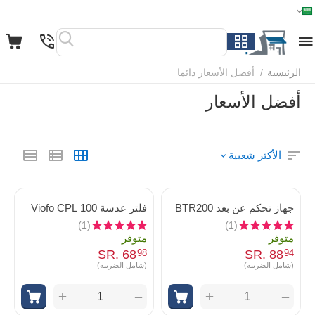
الرئيسية
القائمة
بحث
السلة
قائمة المفضلة
مقارنة
الرئيسية
/
أفضل الأسعار دائما
أفضل الأسعار
الأكثر شعبية
جهاز تحكم عن بعد BTR200
فلتر عدسة Viofo CPL 100
(1)
(1)
متوفر
متوفر
SR.
‎
68
SR.
‎
88
98
94
(شامل الضريبة)
(شامل الضريبة)
+
+
−
−