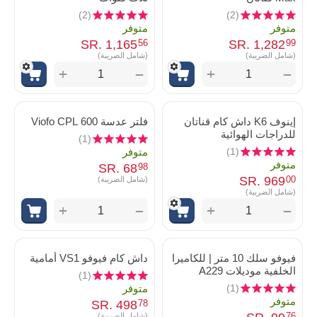
(2)
(2)
متوفر
متوفر
SR.
‎
1,165
SR.
‎
1,282
56
99
(شامل الضريبة)
(شامل الضريبة)
+
+
−
−
إينوف K6 داش كام قناتان
فلتر عدسة Viofo CPL 600
للدراجات الهوائية
(1)
(1)
متوفر
متوفر
SR.
‎
68
98
SR.
‎
969
00
(شامل الضريبة)
(شامل الضريبة)
+
+
−
−
فيوفو سلك 10 متر | للكاميرا
داش كام فيوفو VS1 أمامية
الخلفية موديلات A229
(1)
(1)
متوفر
متوفر
SR.
‎
498
78
76
(شامل الضريبة)