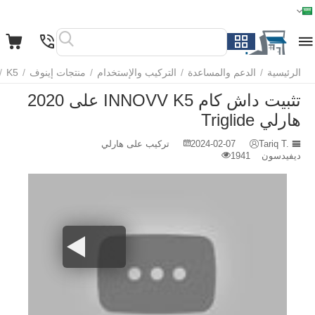
الرئيسية
القائمة
بحث
السلة
قائمة المفضلة
مقارنة
الرئيسية
/
الدعم والمساعدة
/
التركيب والإستخدام
/
منتجات إينوف
/
K5
/
تثبيت داش كام INNOVV K5 على 2020
هارلي Triglide
Tariq T.
2024-02-07
تركيب على هارلي
ديفيدسون
1941