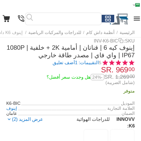
الرئيسية
القائمة
بحث
السلة
قائمة المفضلة
مقارنة
الرئيسية
/
أنظمة داش كام
/
للدراجات والمركبات الرياضية
/
إينوف K6 داش كام قناتان للدراجات الهوائية
INV-K6-BIC
SKU:
إينوف كيه 6 | قناتان | أمامية 2K + خلفية 1080P |
IP67 | واي فاي | مصدر طاقة خارجي
التقييمات: 1
أضف تعليق
5
SR.
‎
969
00
SR.
‎
1,269
00
هل وجدت سعر أفضل؟
-24%
(شامل الضريبة)
متوفر
الموديل
K6-BIC
العلامة التجارية
إينوف
الضمان
عامان
INNOVV
للدراجات الهوائية
عرض المزيد (2)
K6: