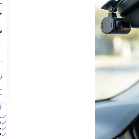
مت
تو
نو
‍‍
م
مك
م
ض
ش
تق