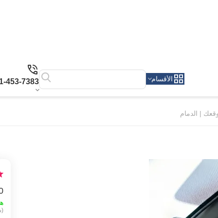
الأقسام
1-453-7383
عك | الدمام
0
ه
(ش