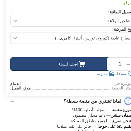
وفر
صيل الطاقة:
ع المركبة:
‌
+
−
أضف للسلة
مفضلة
مقارنة
توفرة في
الدمام
ان الخدمة
موقع العميل
لماذا تشتري من منصة بسطة؟
وزع معتمد
— منتجات أصلية 100%
مان سنتين
— دعم محلي مضمون
حن سريع
— لجميع مناطق المملكة
ييم 5/5 على جوجل
— حائز على ثقة عملائنا