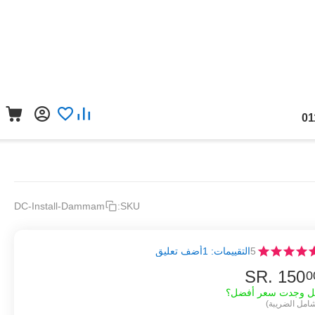
01
DC-Install-Dammam
SKU:
5
التقييمات: 1
أضف تعليق
SR.
‎
150
0
ل وجدت سعر أفضل؟
امل الضريبة)