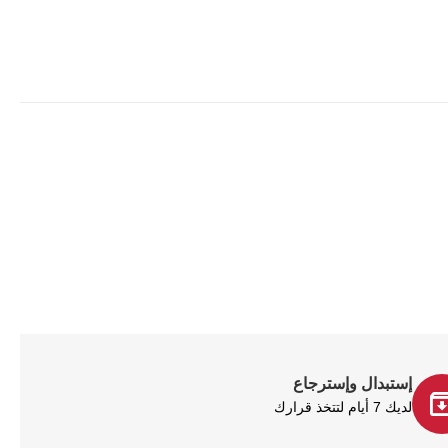
إستبدال وإسترجاع
لديك 7 أيام لتتخذ قرارك